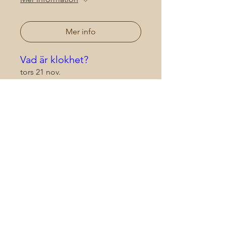
Mer info
Vad är klokhet?
tors 21 nov.
Mer information
Mer info
Vad är civilkurage?
ons 23 okt.
Mer information
Mer info