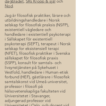
dagbladet
,
SRs Kropp & själ
och
Nod
.
Jag är filosofisk praktiker, lärare och
utbildningshandledare i Norsk
selskap for filosofisk praksis (NSFP),
existentiell vägledare och
handledare i existentiell psykoterapi
i Sällskapet för existentiell
psykoterapi (SEPT), terapeut i Norsk
selskap for eksistensiell terapi
(NFET), filosofisk praktiker i Svenska
sällskapet för filosofisk praxis
(SSFP), konsult för samtals- och
livsynstjänsten på Sykehuset i
Vestfold, handledare i Human-etisk
forbund (HEF), gästlärare i filosofisk
samtalskonst vid Umeå universitet,
professor i filosofi på
hälsovetenskapliga fakulteten vid
Universitetet i Stavanger,
adjungerad professor vid
Universitetet i Oslo, och docent vid