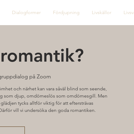
Dialogformer
Fördjupning
Livskällor
Livs
 romantik?
 gruppdialog på Zoom
 ömhet och närhet kan vara såväl blind som seende,
ftig som djup, omdömeslös som omdömesgill. Men
djen tycks alltför viktig för att eftersträvas
Därför vill vi undersöka den goda romantiken.