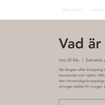
Välkommen
Aktuellt
Vad är
tors 25 feb.
  |  
Sokratisk
Vår längtan efter kroppslig
berusande som nykter, hä
den ömsesidiga kroppsliga glä
omoget istället för moget. 