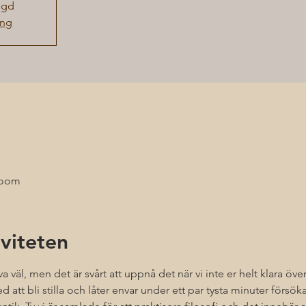
ngd
ang
Zoom
viteten
va väl, men det är svårt att uppnå det när vi inte er helt klara öv
 att bli stilla och låter envar under ett par tysta minuter försöka 