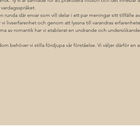
ntik. Ty vi är samlade för att praktisera filosofi och det innebär at
 vardagsspråket.
 runda där envar som vill delar i ett par meningar sitt tillfälle 
r vi livserfarenhet och genom att lyssna till varandras erfarenheter
na av romantik har vi etablerat en undrande och undersökande
om behöver vi stilla fördjupa vår förståelse. Vi väljer därför en