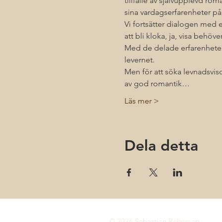
tillfälle av självupplevd roma
sina vardagserfarenheter på
Vi fortsätter dialogen med en
att bli kloka, ja, visa behöve
Med de delade erfarenheter
levernet.
Men för att söka levnadsvisd
av god romantik…
Läs mer >
Dela detta
© 2026 Sebastian Rehnman