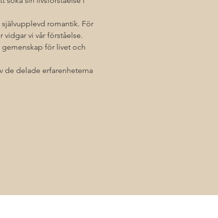
t söka sin livsförståelse i 
av självupplevd romantik. För 
 vidgar vi vår förståelse. 
 gemenskap för livet och 
 av de delade erfarenheterna 