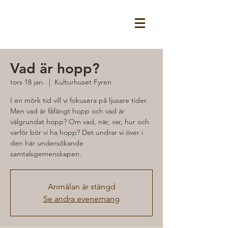
Vad är hopp?
tors 18 jan.
  |  
Kulturhuset Fyren
I en mörk tid vill vi fokusera på ljusare tider.
Men vad är fåfängt hopp och vad är
välgrundat hopp? Om vad, när, var, hur och
varför bör vi ha hopp? Det undrar vi över i
den här undersökande
samtalsgemenskapen.
Anmälan är stängd
Se andra evenemang