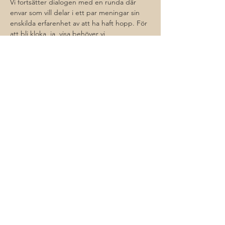
Vi fortsätter dialogen med en runda där 
envar som vill delar i ett par meningar sin 
enskilda erfarenhet av att ha haft hopp. För 
att bli kloka, ja, visa behöver vi 
livserfarenhet och genom att lyssna till 
varandras erfarenheter vidgar vi vår 
förståelse. Med de delade erfarenheterna 
av hopp har vi etablerat en undrande och 
undersökande gemenskap för…
Läs mer >
Dela detta
© 2026 Sebastian Rehnman