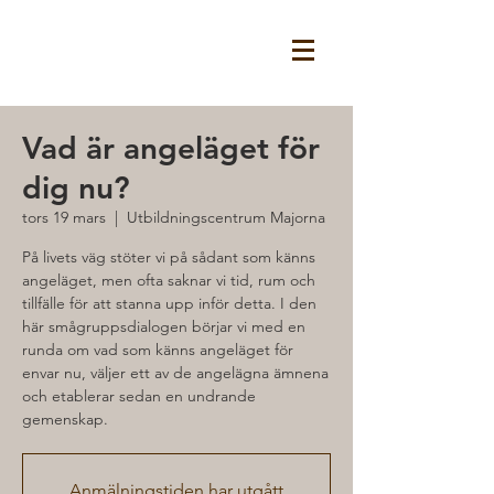
Vad är angeläget för
dig nu?
tors 19 mars
  |  
Utbildningscentrum Majorna
På livets väg stöter vi på sådant som känns
angeläget, men ofta saknar vi tid, rum och
tillfälle för att stanna upp inför detta. I den
här smågruppsdialogen börjar vi med en
runda om vad som känns angeläget för
envar nu, väljer ett av de angelägna ämnena
och etablerar sedan en undrande
gemenskap.
Anmälningstiden har utgått