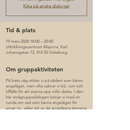
Kika på andra dialoger
Tid & plats
19 mars 2020 18:00 – 20:00
Utbildningscentrum Majorna, Karl
Johansgatan 72, 414 55 Göteborg
Om gruppaktiviteten
På livets väg stöter vi på sådant som känns
angeläget, men ofta saknar vi tid, rum och
tillfälle för att stanna upp inför detta. I den
här smågruppsdialogen börjar vi med en
runda om vad som känns angeläget för
envar nu, väljer ett av de angelägna ämnena
och etablerar sedan en undrande
gemenskap.