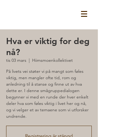
Hva er viktig for deg
nå?
tis 03 mars
  |  
Hiimsmoenkollektivet
På livets vei støter vi på mangt som føles
viktig, men mangler ofte tid, rom og
anledning til å stanse og finne ut av hva
dette er. I denne smågruppedialogen
begynner vi med en runde der hver enkelt
deler hva som føles viktig i livet her og nå,
og vi velger et av temaene som vi utforsker
undrende.
Registrering är stängd