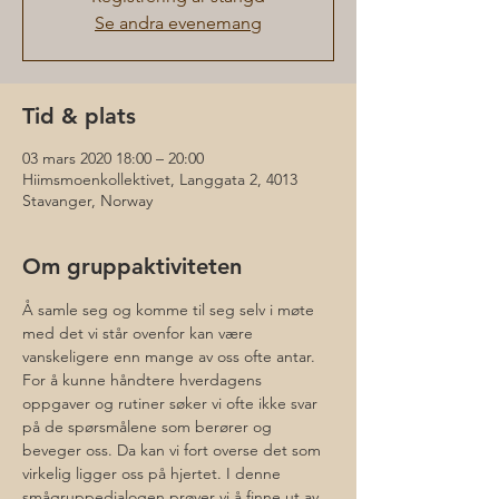
Se andra evenemang
Tid & plats
03 mars 2020 18:00 – 20:00
Hiimsmoenkollektivet, Langgata 2, 4013
Stavanger, Norway
Om gruppaktiviteten
Å samle seg og komme til seg selv i møte 
med det vi står ovenfor kan være 
vanskeligere enn mange av oss ofte antar. 
For å kunne håndtere hverdagens 
oppgaver og rutiner søker vi ofte ikke svar 
på de spørsmålene som berører og 
beveger oss. Da kan vi fort overse det som 
virkelig ligger oss på hjertet. I denne 
smågruppedialogen prøver vi å finne ut av 