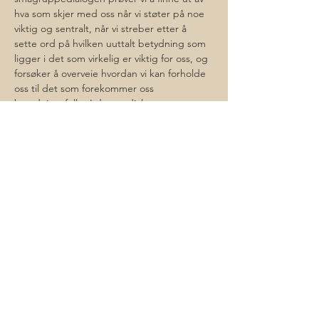
hva som skjer med oss når vi støter på noe 
viktig og sentralt, når vi streber etter å 
sette ord på hvilken uuttalt betydning som 
ligger i det som virkelig er viktig for oss, og 
forsøker å overveie hvordan vi kan forholde 
oss til det som forekommer oss 
betydningsfullt.  I denne dialogen er 
samtaleemne ikke bestemt på forhånd. Vi 
fanger opp en av deltakernes anliggender 
og fordyper oss i temaet gjennom 
samtalefellesskapet. Vi ser bort fra 
eventuelle savn eller mangler ved 
anliggendet, og retter…
Läs mer >
Dela detta