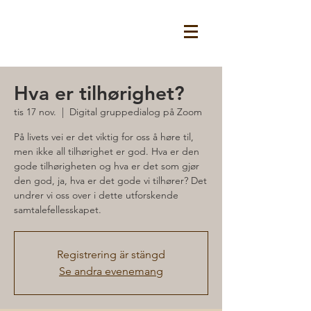
Hva er tilhørighet?
tis 17 nov.
  |  
Digital gruppedialog på Zoom
På livets vei er det viktig for oss å høre til,
men ikke all tilhørighet er god. Hva er den
gode tilhørigheten og hva er det som gjør
den god, ja, hva er det gode vi tilhører? Det
undrer vi oss over i dette utforskende
Registrering är stängd
Se andra evenemang