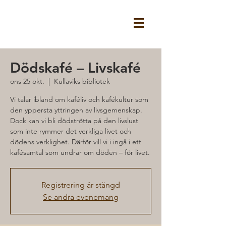
Dödskafé – Livskafé
ons 25 okt.
  |  
Kullaviks bibliotek
Vi talar ibland om kaféliv och kafékultur som
den yppersta yttringen av livsgemenskap.
Dock kan vi bli dödströtta på den livslust
som inte rymmer det verkliga livet och
dödens verklighet. Därför vill vi i ingå i ett
kafésamtal som undrar om döden – för livet.
Registrering är stängd
Se andra evenemang