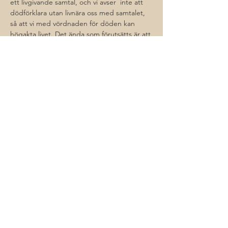
ett livgivande samtal, och vi avser  inte att 
dödförklara utan livnära oss med samtalet, 
så att vi med vördnaden för döden kan 
högakta livet. Det ända som förutsätts är att 
Du vill samtala om döden.
Vi möts med att envar tar med sig sin egen 
fika efter smak och får finna sin stämma i 
samtalsgemenskapen. Efter en inledning 
låter vi envar samla sig och bli…
Läs mer >
Dela detta
© 2026 Sebastian Rehnman