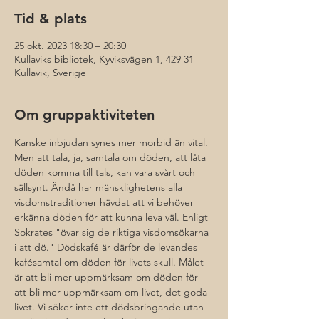
Tid & plats
25 okt. 2023 18:30 – 20:30
Kullaviks bibliotek, Kyviksvägen 1, 429 31
Kullavik, Sverige
Om gruppaktiviteten
Kanske inbjudan synes mer morbid än vital. 
Men att tala, ja, samtala om döden, att låta 
döden komma till tals, kan vara svårt och 
sällsynt. Ändå har mänsklighetens alla 
visdomstraditioner hävdat att vi behöver 
erkänna döden för att kunna leva väl. Enligt 
Sokrates "övar sig de riktiga visdomsökarna 
i att dö." Dödskafé är därför de levandes 
kafésamtal om döden för livets skull. Målet 
är att bli mer uppmärksam om döden för 
att bli mer uppmärksam om livet, det goda 
livet. Vi söker inte ett dödsbringande utan 