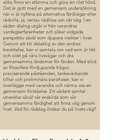
söka finna sin stämma och göra sin röst hörd.
Det
är
gott med en gemensam undersökning
när vi är nyfikna på alternativa färdvägar eller
rådvilla, ja, rentav rådlösa om vår väg. I en
sådan dialog utgår vi från varandras
vardagserfarenheter och söker vidgade
perspektiv såväl som djupare insikter i livet.
Genom att bli delaktig av den andres
berättelse, kan vi samtala om vad som är likt
och olikt på våra livsvägar och dra
gemensamma lärdomar för färden. Med stöd
av filosofens fördjupande frågor,
preciserande påståenden, tankeväckande
tilltal och preliminära parafraser, kan vi
överlägga med varandra och närma oss en
gemensam förståelse. Ett sådant samtal
utvecklar såväl vår enskilda som vår
gemensamma färdighet att finna väg genom
livet. Vad för rådslag önskar du på livets väg?