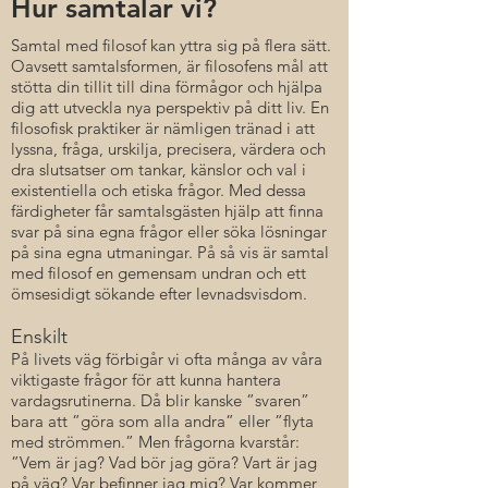
Hur samtalar vi?
Samtal med filosof kan yttra sig på flera sätt.
Oavsett samtalsformen, är filosofens mål att
stötta din tillit till dina förmågor och hjälpa
dig att utveckla nya perspektiv på ditt liv. En
filosofisk praktiker är nämligen tränad i att
lyssna, fråga, urskilja, precisera, värdera och
dra slutsatser om tankar, känslor och val i
existentiella och etiska frågor. Med dessa
färdigheter får samtalsgästen hjälp att finna
svar på sina egna frågor eller söka lösningar
på sina egna utmaningar. På så vis är samtal
med filosof en gemensam undran och ett
ömsesidigt sökande efter levnadsvisdom.
Enskilt
På livets väg förbigår vi ofta många av våra
viktigaste frågor för att kunna hantera
vardagsrutinerna. Då blir kanske ”svaren”
bara att ”göra som alla andra” eller ”flyta
med strömmen.” Men frågorna kvarstår:
”Vem är jag? Vad bör jag göra? Vart är jag
på väg? Var befinner jag mig? Var kommer