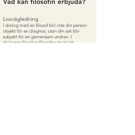
Vad kan filosofin erbjuda?
Livsvägledning
I dialog med en filosof blir inte din person
objekt för en diagnos, utan din sak blir
subjekt för en gemensam undran. I
dialogen försöker filosofen med sitt
uppmärksamma lyssnande och sina
fördjupande frågor stärka din
tankeförmåga och stimulera dig till
kreativ, kritisk och systematisk reflektion
inför det du står i på livets väg. Många
livsfrågor är svåra att finna svar på och då
är det gott att samtala med någon som är
övad i att gemensamt undersöka
existentiella och etiska spörsmål. Antikens
filosofer kallade detta ”livsvägledning.”
Levnadsfärdigheter
Det är inte alltid lätt att leva och vi känner
oss ofta fumliga inför livet. Det skulle vara
lättare att leva om vi hade färdigheter
som böjde oss att handla väl i nya och