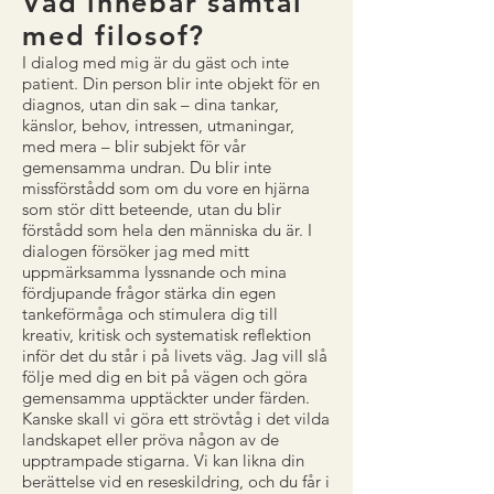
Vad innebär samtal
med filosof?
I dialog med mig är du gäst och inte
patient. Din person blir inte objekt för en
diagnos, utan din sak – dina tankar,
känslor, behov, intressen, utmaningar,
med mera – blir subjekt för vår
gemensamma undran. Du blir inte
missförstådd som om du vore en hjärna
som stör ditt beteende, utan du blir
förstådd som hela den människa du är. I
dialogen försöker jag med mitt
uppmärksamma lyssnande och mina
fördjupande frågor stärka din egen
tankeförmåga och stimulera dig till
kreativ, kritisk och systematisk reflektion
inför det du står i på livets väg. Jag vill slå
följe med dig en bit på vägen och göra
gemensamma upptäckter under färden.
Kanske skall vi göra ett strövtåg i det vilda
landskapet eller pröva någon av de
upptrampade stigarna. Vi kan likna din
berättelse vid en reseskildring, och du får i