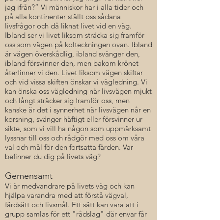
jag ifrån?” Vi människor har i alla tider och
på alla kontinenter ställt oss sådana
livsfrågor och då liknat livet vid en väg.
Ibland ser vi livet liksom sträcka sig framför
oss som vägen på kolteckningen ovan. Ibland
är vägen överskådlig, ibland svänger den,
ibland försvinner den, men bakom krönet
återfinner vi den. Livet liksom vägen skiftar
och vid vissa skiften önskar vi vägledning. Vi
kan önska oss vägledning när livsvägen mjukt
och långt sträcker sig framför oss, men
kanske är det i synnerhet när livsvägen når en
korsning, svänger häftigt eller försvinner ur
sikte, som vi vill ha någon som uppmärksamt
lyssnar till oss och rådgör med oss om våra
val och mål för den fortsatta färden. Var
befinner du dig på livets väg?
Gemensamt
Vi är medvandrare på livets väg och kan
hjälpa varandra med att förstå vägval,
färdsätt och livsmål. Ett sätt kan vara att i
grupp samlas för ett "rådslag" där envar får